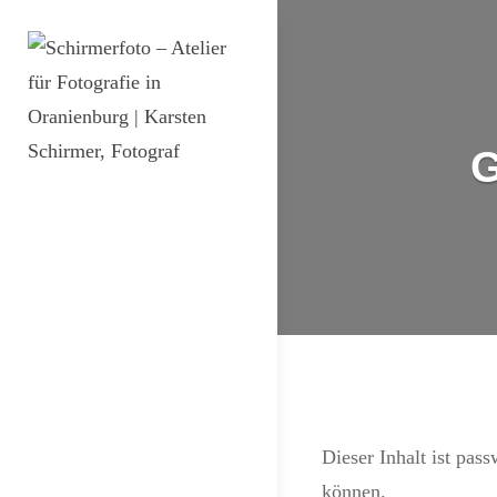
Skip
DSGVO Cookie Consent mit Real Cookie Banner
to
content
G
SCHIRMERFOTO
Wir machen Ihr Foto.
– ATELIER FÜR
FOTOGRAFIE IN
ORANIENBURG
| KARSTEN
SCHIRMER,
FOTOGRAF
Dieser Inhalt ist pas
können.